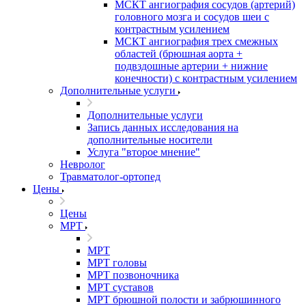
МСКТ ангиография сосудов (артерий)
головного мозга и сосудов шеи с
контрастным усилением
МСКТ ангиография трех смежных
областей (брюшная аорта +
подвздошные артерии + нижние
конечности) с контрастным усилением
Дополнительные услуги
Дополнительные услуги
Запись данных исследования на
дополнительные носители
Услуга "второе мнение"
Невролог
Травматолог-ортопед
Цены
Цены
МРТ
МРТ
МРТ головы
МРТ позвоночника
МРТ суставов
МРТ брюшной полости и забрюшинного