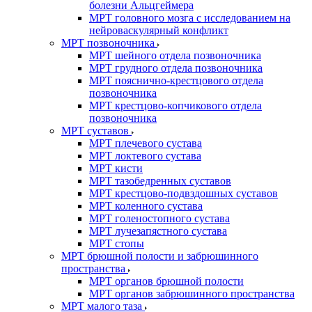
болезни Альцгеймера
МРТ головного мозга с исследованием на
нейроваскулярный конфликт
МРТ позвоночника
МРТ шейного отдела позвоночника
МРТ грудного отдела позвоночника
МРТ пояснично-крестцового отдела
позвоночника
МРТ крестцово-копчикового отдела
позвоночника
МРТ суставов
МРТ плечевого сустава
МРТ локтевого сустава
МРТ кисти
МРТ тазобедренных суставов
МРТ крестцово-подвздошных суставов
МРТ коленного сустава
МРТ голеностопного сустава
МРТ лучезапястного сустава
МРТ стопы
МРТ брюшной полости и забрюшинного
пространства
МРТ органов брюшной полости
МРТ органов забрюшинного пространства
МРТ малого таза