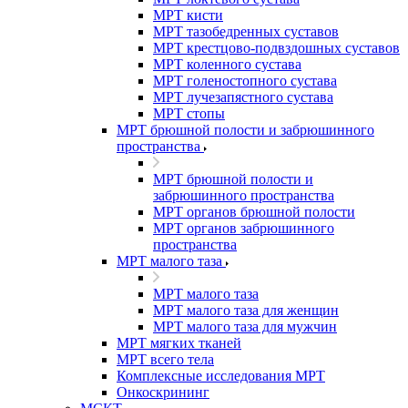
МРТ кисти
МРТ тазобедренных суставов
МРТ крестцово-подвздошных суставов
МРТ коленного сустава
МРТ голеностопного сустава
МРТ лучезапястного сустава
МРТ стопы
МРТ брюшной полости и забрюшинного
пространства
МРТ брюшной полости и
забрюшинного пространства
МРТ органов брюшной полости
МРТ органов забрюшинного
пространства
МРТ малого таза
МРТ малого таза
МРТ малого таза для женщин
МРТ малого таза для мужчин
МРТ мягких тканей
МРТ всего тела
Комплексные исследования МРТ
Онкоскрининг