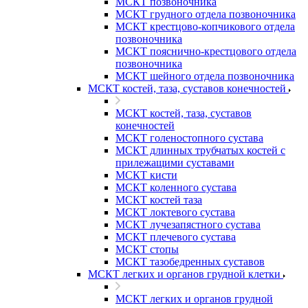
МСКТ позвоночника
МСКТ грудного отдела позвоночника
МСКТ крестцово-копчикового отдела
позвоночника
МСКТ пояснично-крестцового отдела
позвоночника
МСКТ шейного отдела позвоночника
МСКТ костей, таза, суставов конечностей
МСКТ костей, таза, суставов
конечностей
МСКТ голеностопного сустава
МСКТ длинных трубчатых костей с
прилежащими суставами
МСКТ кисти
МСКТ коленного сустава
МСКТ костей таза
МСКТ локтевого сустава
МСКТ лучезапястного сустава
МСКТ плечевого сустава
МСКТ стопы
МСКТ тазобедренных суставов
МСКТ легких и органов грудной клетки
МСКТ легких и органов грудной