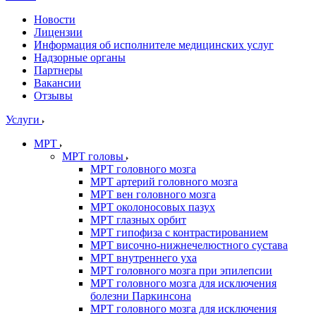
Новости
Лицензии
Информация об исполнителе медицинских услуг
Надзорные органы
Партнеры
Вакансии
Отзывы
Услуги
МРТ
МРТ головы
МРТ головного мозга
МРТ артерий головного мозга
МРТ вен головного мозга
МРТ околоносовых пазух
МРТ глазных орбит
МРТ гипофиза с контрастированием
МРТ височно-нижнечелюстного сустава
МРТ внутреннего уха
МРТ головного мозга при эпилепсии
МРТ головного мозга для исключения
болезни Паркинсона
МРТ головного мозга для исключения