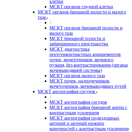
клетки
МСКТ органов грудной клетки
МСКТ органов брюшной полости и малого
таза
МСКТ органов брюшной полости и
малого таза
МСКТ брюшной полости и
забрюшинного пространства
МСКТ диагностика
рентгенконтрастных конкрементов
почек, мочеточников, мочевого
пузыря, без контрастирования (органы
мочевыводящей системы)
МСКТ органов малого таза
МСКТ почек, надпочечников,
мочеточников, мочевыводящих путей
МСКТ ангиография сосудов
МСКТ ангиография сосудов
МСКТ ангиография брюшной аорты с
контрастным усилением
МСКТ ангиография подвздошных
артерий и артерий нижних
конечностей с контрастным усилением