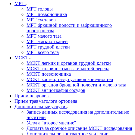
МРТ
МРТ головы
МРТ позвоночника
МРТ суставов
МРТ брюшной полости и забрюшинного
пространства
МРТ малого таза
МРТ мягких тканей
МРТ грудной клетки
МРТ всего тела
МСКТ
МСКТ легких и органов грудной клетки
МСКТ головного мозга и костей черепа
МСКТ позвоночника
МСКТ костей, таза, суставов конечностей
МСКТ органов брюшной полости и малого таза
МСКТ ангиография сосудов
Прием невролога
Прием травматолога ортопеда
Дополнительные услуги
Запись данных исследования на дополнительные
носители
Услуга "второе мнение"
Доплата за срочное описание МСКТ исследования
Дополнительное контрастное усиление