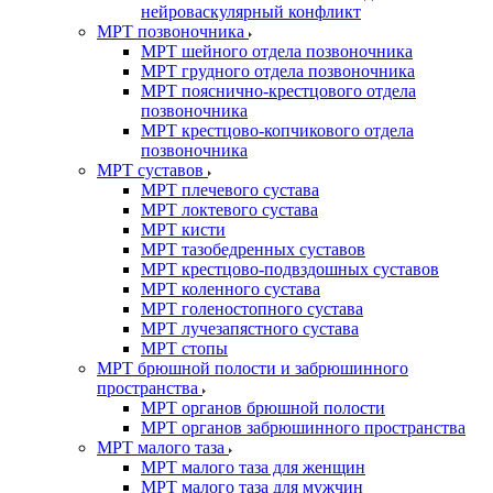
нейроваскулярный конфликт
МРТ позвоночника
МРТ шейного отдела позвоночника
МРТ грудного отдела позвоночника
МРТ пояснично-крестцового отдела
позвоночника
МРТ крестцово-копчикового отдела
позвоночника
МРТ суставов
МРТ плечевого сустава
МРТ локтевого сустава
МРТ кисти
МРТ тазобедренных суставов
МРТ крестцово-подвздошных суставов
МРТ коленного сустава
МРТ голеностопного сустава
МРТ лучезапястного сустава
МРТ стопы
МРТ брюшной полости и забрюшинного
пространства
МРТ органов брюшной полости
МРТ органов забрюшинного пространства
МРТ малого таза
МРТ малого таза для женщин
МРТ малого таза для мужчин