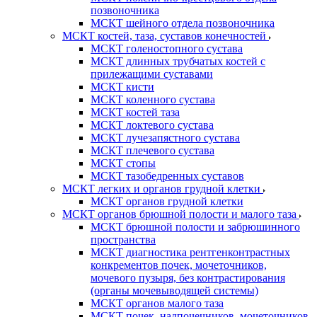
позвоночника
МСКТ шейного отдела позвоночника
МСКТ костей, таза, суставов конечностей
МСКТ голеностопного сустава
МСКТ длинных трубчатых костей с
прилежащими суставами
МСКТ кисти
МСКТ коленного сустава
МСКТ костей таза
МСКТ локтевого сустава
МСКТ лучезапястного сустава
МСКТ плечевого сустава
МСКТ стопы
МСКТ тазобедренных суставов
МСКТ легких и органов грудной клетки
МСКТ органов грудной клетки
МСКТ органов брюшной полости и малого таза
МСКТ брюшной полости и забрюшинного
пространства
МСКТ диагностика рентгенконтрастных
конкрементов почек, мочеточников,
мочевого пузыря, без контрастирования
(органы мочевыводящей системы)
МСКТ органов малого таза
МСКТ почек, надпочечников, мочеточников,