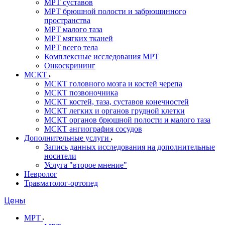
МРТ суставов
МРТ брюшной полости и забрюшинного
пространства
МРТ малого таза
МРТ мягких тканей
МРТ всего тела
Комплексные исследования МРТ
Онкоскрининг
МСКТ
МСКТ головного мозга и костей черепа
МСКТ позвоночника
МСКТ костей, таза, суставов конечностей
МСКТ легких и органов грудной клетки
МСКТ органов брюшной полости и малого таза
МСКТ ангиография сосудов
Дополнительные услуги
Запись данных исследования на дополнительные
носители
Услуга "второе мнение"
Невролог
Травматолог-ортопед
Цены
МРТ