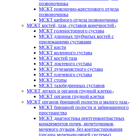
позвоночника
МСКТ пояснично-крестцового отдела
позвоночника
МСКТ шейного отдела позвоночника
МСКТ костей, таза, суставов конечностей
МСКТ голеностопного сустава
МСКТ длинных трубчатых костей с
прилежащими суставами
МСКТ кисти
МСКТ коленного сустава
МСКТ костей таза
МСКТ локтевого сустава
МСКТ лучезапястного сустава
МСКТ плечевого сустава
МСКТ стопы
МСКТ тазобедренных суставов
МСКТ легких и органов грудной клетки
МСКТ органов грудной клетки
МСКТ органов брюшной полости и малого таза
МСКТ брюшной полости и забрюшинного
пространства
МСКТ диагностика рентгенконтрастных
конкрементов почек, мочеточников,
мочевого пузыря, без контрастирования
(органы мочевыводящей системы)