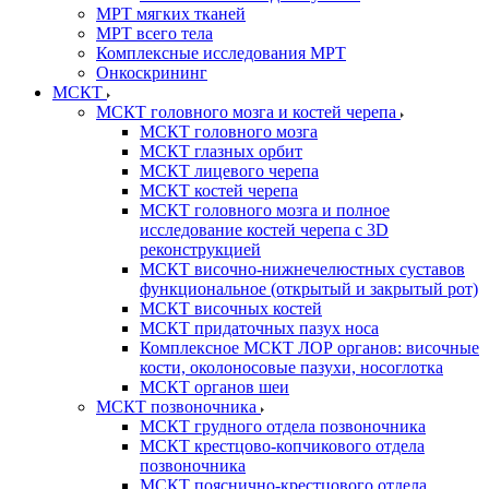
МРТ мягких тканей
МРТ всего тела
Комплексные исследования МРТ
Онкоскрининг
МСКТ
МСКТ головного мозга и костей черепа
МСКТ головного мозга
МСКТ глазных орбит
МСКТ лицевого черепа
МСКТ костей черепа
МСКТ головного мозга и полное
исследование костей черепа с 3D
реконструкцией
МСКТ височно-нижнечелюстных суставов
функциональное (открытый и закрытый рот)
МСКТ височных костей
МСКТ придаточных пазух носа
Комплексное МСКТ ЛОР органов: височные
кости, околоносовые пазухи, носоглотка
МСКТ органов шеи
МСКТ позвоночника
МСКТ грудного отдела позвоночника
МСКТ крестцово-копчикового отдела
позвоночника
МСКТ пояснично-крестцового отдела