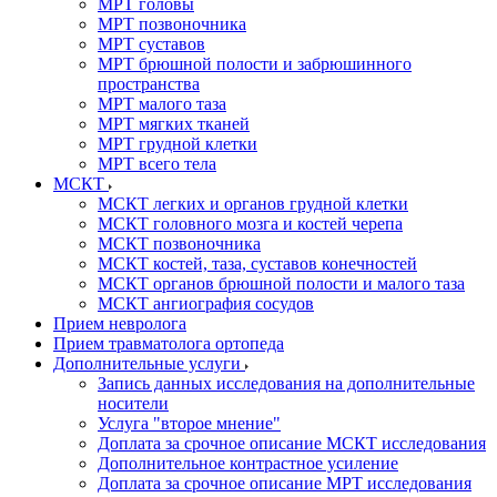
МРТ головы
МРТ позвоночника
МРТ суставов
МРТ брюшной полости и забрюшинного
пространства
МРТ малого таза
МРТ мягких тканей
МРТ грудной клетки
МРТ всего тела
МСКТ
МСКТ легких и органов грудной клетки
МСКТ головного мозга и костей черепа
МСКТ позвоночника
МСКТ костей, таза, суставов конечностей
МСКТ органов брюшной полости и малого таза
МСКТ ангиография сосудов
Прием невролога
Прием травматолога ортопеда
Дополнительные услуги
Запись данных исследования на дополнительные
носители
Услуга "второе мнение"
Доплата за срочное описание МСКТ исследования
Дополнительное контрастное усиление
Доплата за срочное описание МРТ исследования