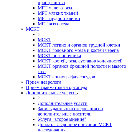
пространства
МРТ малого таза
МРТ мягких тканей
МРТ грудной клетки
МРТ всего тела
МСКТ
МСКТ
МСКТ легких и органов грудной клетки
МСКТ головного мозга и костей черепа
МСКТ позвоночника
МСКТ костей, таза, суставов конечностей
МСКТ органов брюшной полости и малого
таза
МСКТ ангиография сосудов
Прием невролога
Прием травматолога ортопеда
Дополнительные услуги
Дополнительные услуги
Запись данных исследования на
дополнительные носители
Услуга "второе мнение"
Доплата за срочное описание МСКТ
исследования