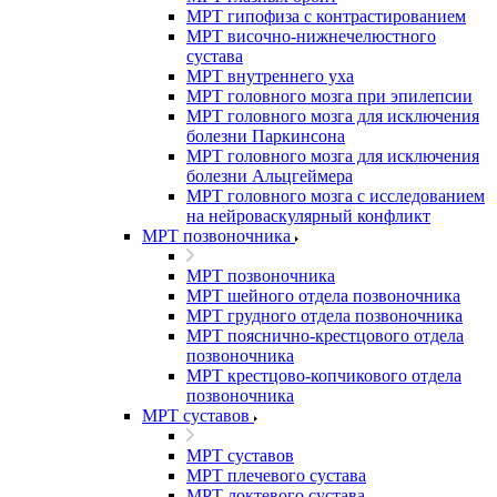
МРТ гипофиза с контрастированием
МРТ височно-нижнечелюстного
сустава
МРТ внутреннего уха
МРТ головного мозга при эпилепсии
МРТ головного мозга для исключения
болезни Паркинсона
МРТ головного мозга для исключения
болезни Альцгеймера
МРТ головного мозга с исследованием
на нейроваскулярный конфликт
МРТ позвоночника
МРТ позвоночника
МРТ шейного отдела позвоночника
МРТ грудного отдела позвоночника
МРТ пояснично-крестцового отдела
позвоночника
МРТ крестцово-копчикового отдела
позвоночника
МРТ суставов
МРТ суставов
МРТ плечевого сустава
МРТ локтевого сустава