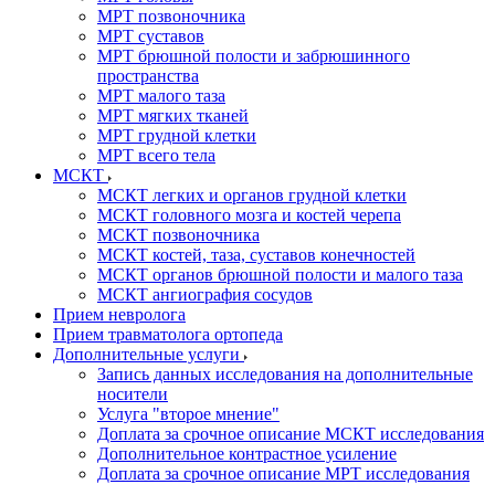
МРТ позвоночника
МРТ суставов
МРТ брюшной полости и забрюшинного
пространства
МРТ малого таза
МРТ мягких тканей
МРТ грудной клетки
МРТ всего тела
МСКТ
МСКТ легких и органов грудной клетки
МСКТ головного мозга и костей черепа
МСКТ позвоночника
МСКТ костей, таза, суставов конечностей
МСКТ органов брюшной полости и малого таза
МСКТ ангиография сосудов
Прием невролога
Прием травматолога ортопеда
Дополнительные услуги
Запись данных исследования на дополнительные
носители
Услуга "второе мнение"
Доплата за срочное описание МСКТ исследования
Дополнительное контрастное усиление
Доплата за срочное описание МРТ исследования