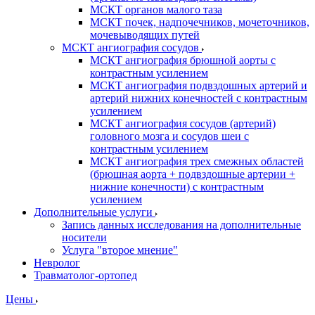
МСКТ органов малого таза
МСКТ почек, надпочечников, мочеточников,
мочевыводящих путей
МСКТ ангиография сосудов
МСКТ ангиография брюшной аорты с
контрастным усилением
МСКТ ангиография подвздошных артерий и
артерий нижних конечностей с контрастным
усилением
МСКТ ангиография сосудов (артерий)
головного мозга и сосудов шеи с
контрастным усилением
МСКТ ангиография трех смежных областей
(брюшная аорта + подвздошные артерии +
нижние конечности) с контрастным
усилением
Дополнительные услуги
Запись данных исследования на дополнительные
носители
Услуга "второе мнение"
Невролог
Травматолог-ортопед
Цены