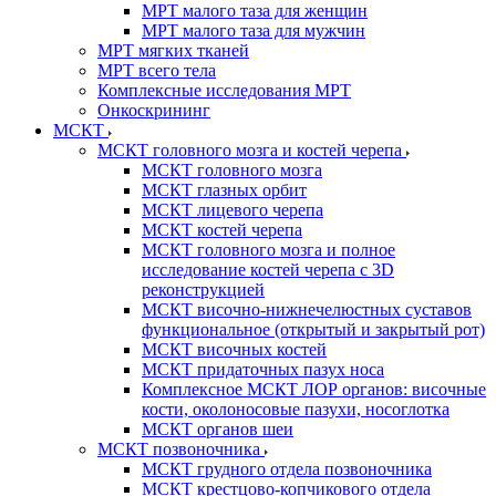
МРТ малого таза для женщин
МРТ малого таза для мужчин
МРТ мягких тканей
МРТ всего тела
Комплексные исследования МРТ
Онкоскрининг
МСКТ
МСКТ головного мозга и костей черепа
МСКТ головного мозга
МСКТ глазных орбит
МСКТ лицевого черепа
МСКТ костей черепа
МСКТ головного мозга и полное
исследование костей черепа с 3D
реконструкцией
МСКТ височно-нижнечелюстных суставов
функциональное (открытый и закрытый рот)
МСКТ височных костей
МСКТ придаточных пазух носа
Комплексное МСКТ ЛОР органов: височные
кости, околоносовые пазухи, носоглотка
МСКТ органов шеи
МСКТ позвоночника
МСКТ грудного отдела позвоночника
МСКТ крестцово-копчикового отдела