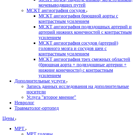
мочевыводящих путей
МСКТ ангиография сосудов
МСКТ ангиография брюшной аорты с
контрастным усилением
МСКТ ангиография подвздошных артерий и
артерий нижних конечностей с контрастным
усилением
МСКТ ангиография сосудов (артерий)
головного мозга и сосудов шеи с
контрастным усилением
МСКТ ангиография трех смежных областей
(брюшная аорта + подвздошные артерии +
нижние конечности) с контрастным
усилением
Дополнительные услуги
Запись данных исследования на дополнительные
носители
Услуга "второе мнение"
Невролог
Травматолог-ортопед
Цены
МРТ
МРТ головы