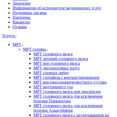
Лицензии
Информация об исполнителе медицинских услуг
Надзорные органы
Партнеры
Вакансии
Отзывы
Услуги
МРТ
МРТ головы
МРТ головного мозга
МРТ артерий головного мозга
МРТ вен головного мозга
МРТ околоносовых пазух
МРТ глазных орбит
МРТ гипофиза с контрастированием
МРТ височно-нижнечелюстного сустава
МРТ внутреннего уха
МРТ головного мозга при эпилепсии
МРТ головного мозга для исключения
болезни Паркинсона
МРТ головного мозга для исключения
болезни Альцгеймера
МРТ головного мозга с исследованием на