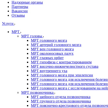
Надзорные органы
Партнеры
Вакансии
Отзывы
Услуги
МРТ
МРТ головы
МРТ головного мозга
МРТ артерий головного мозга
МРТ вен головного мозга
МРТ околоносовых пазух
МРТ глазных орбит
МРТ гипофиза с контрастированием
МРТ височно-нижнечелюстного сустава
МРТ внутреннего уха
МРТ головного мозга при эпилепсии
МРТ головного мозга для исключения болезн
МРТ головного мозга для исключения болезн
МРТ головного мозга с исследованием на не
МРТ позвоночника
МРТ шейного отдела позвоночника
МРТ грудного отдела позвоночника
МРТ пояснично-крестцового отдела позвоноч