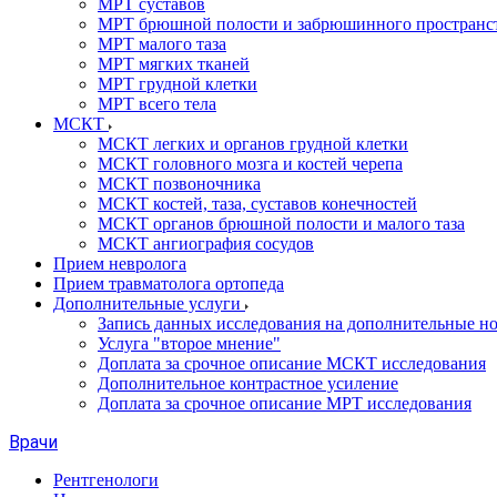
МРТ суставов
МРТ брюшной полости и забрюшинного пространс
МРТ малого таза
МРТ мягких тканей
МРТ грудной клетки
МРТ всего тела
МСКТ
МСКТ легких и органов грудной клетки
МСКТ головного мозга и костей черепа
МСКТ позвоночника
МСКТ костей, таза, суставов конечностей
МСКТ органов брюшной полости и малого таза
МСКТ ангиография сосудов
Прием невролога
Прием травматолога ортопеда
Дополнительные услуги
Запись данных исследования на дополнительные н
Услуга "второе мнение"
Доплата за срочное описание МСКТ исследования
Дополнительное контрастное усиление
Доплата за срочное описание МРТ исследования
Врачи
Рентгенологи