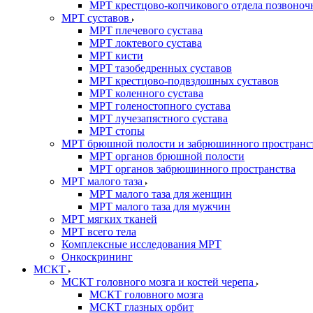
МРТ крестцово-копчикового отдела позвоноч
МРТ суставов
МРТ плечевого сустава
МРТ локтевого сустава
МРТ кисти
МРТ тазобедренных суставов
МРТ крестцово-подвздошных суставов
МРТ коленного сустава
МРТ голеностопного сустава
МРТ лучезапястного сустава
МРТ стопы
МРТ брюшной полости и забрюшинного пространс
МРТ органов брюшной полости
МРТ органов забрюшинного пространства
МРТ малого таза
МРТ малого таза для женщин
МРТ малого таза для мужчин
МРТ мягких тканей
МРТ всего тела
Комплексные исследования МРТ
Онкоскрининг
МСКТ
МСКТ головного мозга и костей черепа
МСКТ головного мозга
МСКТ глазных орбит