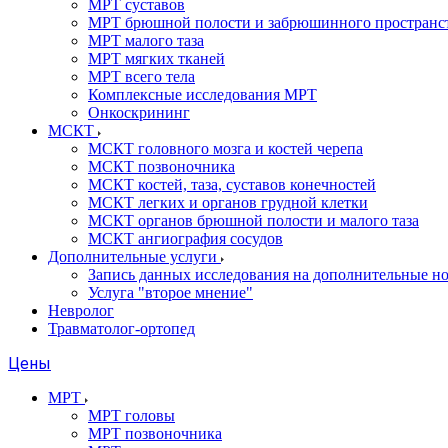
МРТ суставов
МРТ брюшной полости и забрюшинного пространс
МРТ малого таза
МРТ мягких тканей
МРТ всего тела
Комплексные исследования МРТ
Онкоскрининг
МСКТ
МСКТ головного мозга и костей черепа
МСКТ позвоночника
МСКТ костей, таза, суставов конечностей
МСКТ легких и органов грудной клетки
МСКТ органов брюшной полости и малого таза
МСКТ ангиография сосудов
Дополнительные услуги
Запись данных исследования на дополнительные н
Услуга "второе мнение"
Невролог
Травматолог-ортопед
Цены
МРТ
МРТ головы
МРТ позвоночника