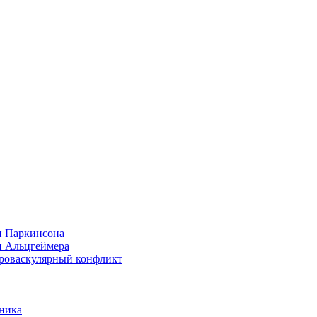
и Паркинсона
и Альцгеймера
йроваскулярный конфликт
ника