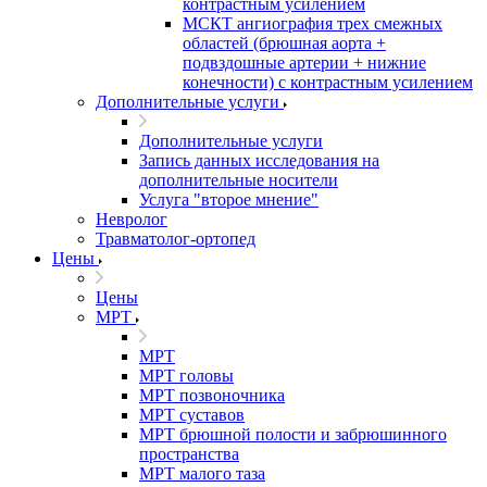
контрастным усилением
МСКТ ангиография трех смежных
областей (брюшная аорта +
подвздошные артерии + нижние
конечности) с контрастным усилением
Дополнительные услуги
Дополнительные услуги
Запись данных исследования на
дополнительные носители
Услуга "второе мнение"
Невролог
Травматолог-ортопед
Цены
Цены
МРТ
МРТ
МРТ головы
МРТ позвоночника
МРТ суставов
МРТ брюшной полости и забрюшинного
пространства
МРТ малого таза