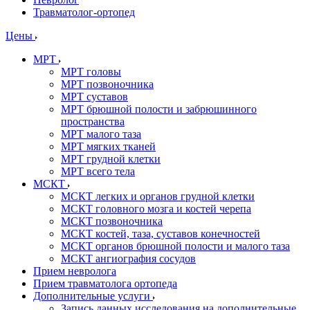
Травматолог-ортопед
Цены
МРТ
МРТ головы
МРТ позвоночника
МРТ суставов
МРТ брюшной полости и забрюшинного
пространства
МРТ малого таза
МРТ мягких тканей
МРТ грудной клетки
МРТ всего тела
МСКТ
МСКТ легких и органов грудной клетки
МСКТ головного мозга и костей черепа
МСКТ позвоночника
МСКТ костей, таза, суставов конечностей
МСКТ органов брюшной полости и малого таза
МСКТ ангиография сосудов
Прием невролога
Прием травматолога ортопеда
Дополнительные услуги
Запись данных исследования на дополнительные