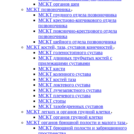
МСКТ органов шеи
МСКТ позвоночника
МСКТ грудного отдела позвоночника
МСКТ крестцово-копчикового отдела
позвоночника
МСКТ пояснично-крестцового отдела
позвоночника
МСКТ шейного отдела позвоночника
МСКТ костей, таза, суставов конечностей
МСКТ голеностопного сустава
МСКТ длинных трубчатых костей с
прилежащими суставами
МСКТ кисти
МСКТ коленного сустава
МСКТ костей таза
МСКТ локтевого сустава
МСКТ лучезапястного сустава
МСКТ плечевого сустава
МСКТ стопы
МСКТ тазобедренных суставов
МСКТ легких и органов грудной клетки
МСКТ органов грудной клетки
МСКТ органов брюшной полости и малого таза
МСКТ брюшной полости и забрюшинного
пространства