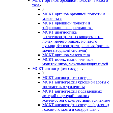
МСКТ органов брюшной полости и малого
таза
МСКТ органов брюшной полости и
малого таза
МСКТ брюшной полости и
забрюшинного пространства
МСКТ диагностика
рентгенконтрастных конкрементов
почек, мочеточников, мочевого
пузыря, без контрастирования (органы
мочевыводящей системы)
МСКТ органов малого таза
МСКТ почек, надпочечников,
мочеточников, мочевыводящих путей
МСКТ ангиография сосудов
МСКТ ангиография сосудов
МСКТ ангиография брюшной аорты с
контрастным усилением
МСКТ ангиография подвздошных
артерий и артерий нижних
конечностей с контрастным усилением
МСКТ ангиография сосудов (артерий)
головного мозга и сосудов шеи с