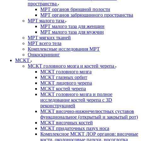
пространства
МРТ органов брюшной полости
МРТ органов забрюшинного пространства
МРТ малого таза
МРТ малого таза для женщин
МРТ малого таза для мужчин
МРТ мягких тканей
МРТ всего тела
Комплексные исследования МРТ
Онкоскрининг
МСКТ
МСКТ головного мозга и костей черепа
МСКТ головного мозга
МСКТ глазных орбит
МСКТ лицевого черепа
МСКТ костей черепа
МСКТ головного мозга и полное
исследование костей черепа с 3D
реконструкцией
МСКТ височно-нижнечелюстных суставов
функциональное (открытый и закрытый рот)
МСКТ височных костей
МСКТ придаточных пазух носа
Комплексное МСКТ ЛОР органов: височные
кости, околоносовые пазухи, носоглотка