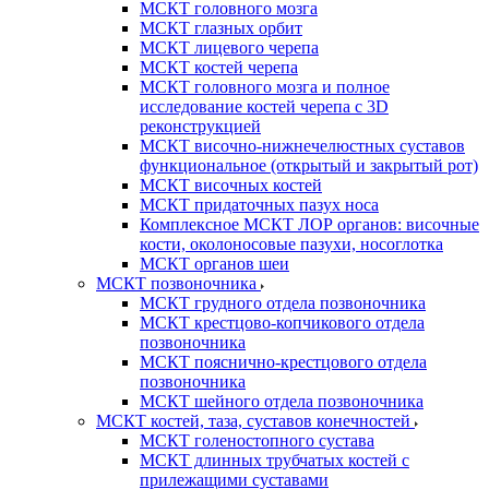
МСКТ головного мозга
МСКТ глазных орбит
МСКТ лицевого черепа
МСКТ костей черепа
МСКТ головного мозга и полное
исследование костей черепа с 3D
реконструкцией
МСКТ височно-нижнечелюстных суставов
функциональное (открытый и закрытый рот)
МСКТ височных костей
МСКТ придаточных пазух носа
Комплексное МСКТ ЛОР органов: височные
кости, околоносовые пазухи, носоглотка
МСКТ органов шеи
МСКТ позвоночника
МСКТ грудного отдела позвоночника
МСКТ крестцово-копчикового отдела
позвоночника
МСКТ пояснично-крестцового отдела
позвоночника
МСКТ шейного отдела позвоночника
МСКТ костей, таза, суставов конечностей
МСКТ голеностопного сустава
МСКТ длинных трубчатых костей с
прилежащими суставами