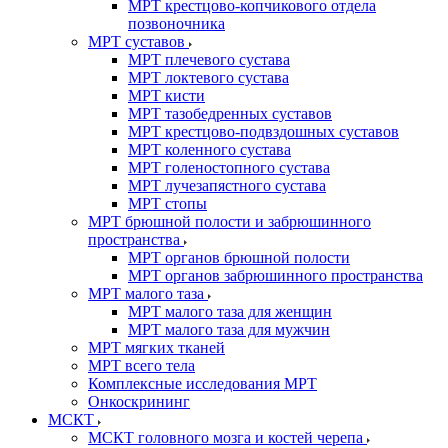
МРТ крестцово-копчикового отдела
позвоночника
МРТ суставов
МРТ плечевого сустава
МРТ локтевого сустава
МРТ кисти
МРТ тазобедренных суставов
МРТ крестцово-подвздошных суставов
МРТ коленного сустава
МРТ голеностопного сустава
МРТ лучезапястного сустава
МРТ стопы
МРТ брюшной полости и забрюшинного
пространства
МРТ органов брюшной полости
МРТ органов забрюшинного пространства
МРТ малого таза
МРТ малого таза для женщин
МРТ малого таза для мужчин
МРТ мягких тканей
МРТ всего тела
Комплексные исследования МРТ
Онкоскрининг
МСКТ
МСКТ головного мозга и костей черепа