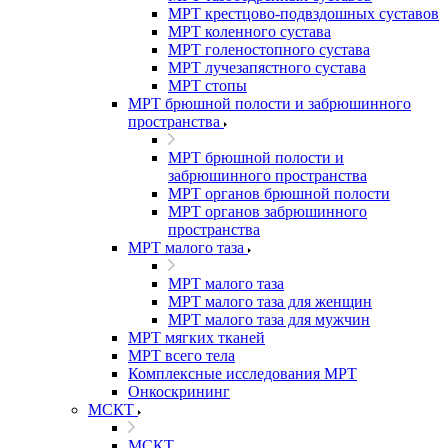
МРТ крестцово-подвздошных суставов
МРТ коленного сустава
МРТ голеностопного сустава
МРТ лучезапястного сустава
МРТ стопы
МРТ брюшной полости и забрюшинного
пространства
МРТ брюшной полости и
забрюшинного пространства
МРТ органов брюшной полости
МРТ органов забрюшинного
пространства
МРТ малого таза
МРТ малого таза
МРТ малого таза для женщин
МРТ малого таза для мужчин
МРТ мягких тканей
МРТ всего тела
Комплексные исследования МРТ
Онкоскрининг
МСКТ
МСКТ