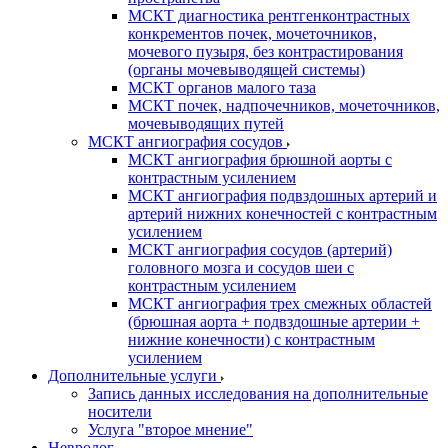
МСКТ диагностика рентгенконтрастных
конкрементов почек, мочеточников,
мочевого пузыря, без контрастирования
(органы мочевыводящей системы)
МСКТ органов малого таза
МСКТ почек, надпочечников, мочеточников,
мочевыводящих путей
МСКТ ангиография сосудов
МСКТ ангиография брюшной аорты с
контрастным усилением
МСКТ ангиография подвздошных артерий и
артерий нижних конечностей с контрастным
усилением
МСКТ ангиография сосудов (артерий)
головного мозга и сосудов шеи с
контрастным усилением
МСКТ ангиография трех смежных областей
(брюшная аорта + подвздошные артерии +
нижние конечности) с контрастным
усилением
Дополнительные услуги
Запись данных исследования на дополнительные
носители
Услуга "второе мнение"
Невролог