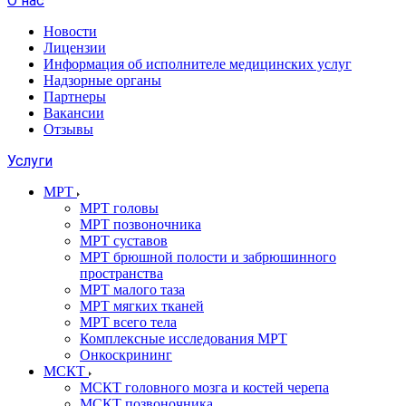
О нас
Новости
Лицензии
Информация об исполнителе медицинских услуг
Надзорные органы
Партнеры
Вакансии
Отзывы
Услуги
МРТ
МРТ головы
МРТ позвоночника
МРТ суставов
МРТ брюшной полости и забрюшинного
пространства
МРТ малого таза
МРТ мягких тканей
МРТ всего тела
Комплексные исследования МРТ
Онкоскрининг
МСКТ
МСКТ головного мозга и костей черепа
МСКТ позвоночника