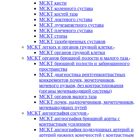
МСКТ кисти
МСКТ коленного сустава
МСКТ костей таза
МСКТ локтевого сустава
МСКТ лучезапястного сустава
МСКТ плечевого сустава
МСКТ стопы
МСКТ тазобедренных суставов
МСКТ легких и органов грудной клетки
МСКТ органов грудной клетки
МСКТ органов брюшной полости и малого таза
МСКТ брюшной полости и забрюшинного
пространства
МСКТ диагностика рентгенконтрастных
конкрементов почек, мочеточников,
мочевого пузыря, без контрастирования
(органы мочевыводящей системы)
МСКТ органов малого таза
МСКТ почек, надпочечников, мочеточников,
мочевыводящих путей
МСКТ ангиография сосудов
МСКТ ангиография брюшной аорты с
контрастным усилением
МСКТ ангиография подвздошных артерий и
артерий нижних конечностей с контрастным