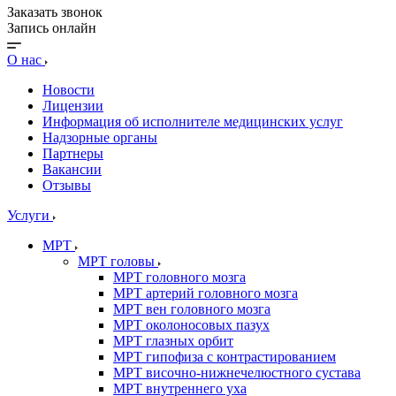
Заказать звонок
Запись онлайн
О нас
Новости
Лицензии
Информация об исполнителе медицинских услуг
Надзорные органы
Партнеры
Вакансии
Отзывы
Услуги
МРТ
МРТ головы
МРТ головного мозга
МРТ артерий головного мозга
МРТ вен головного мозга
МРТ околоносовых пазух
МРТ глазных орбит
МРТ гипофиза с контрастированием
МРТ височно-нижнечелюстного сустава
МРТ внутреннего уха