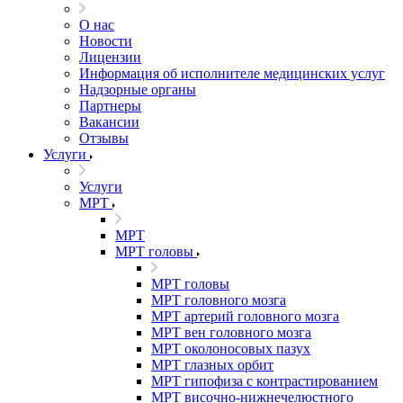
О нас
Новости
Лицензии
Информация об исполнителе медицинских услуг
Надзорные органы
Партнеры
Вакансии
Отзывы
Услуги
Услуги
МРТ
МРТ
МРТ головы
МРТ головы
МРТ головного мозга
МРТ артерий головного мозга
МРТ вен головного мозга
МРТ околоносовых пазух
МРТ глазных орбит
МРТ гипофиза с контрастированием
МРТ височно-нижнечелюстного