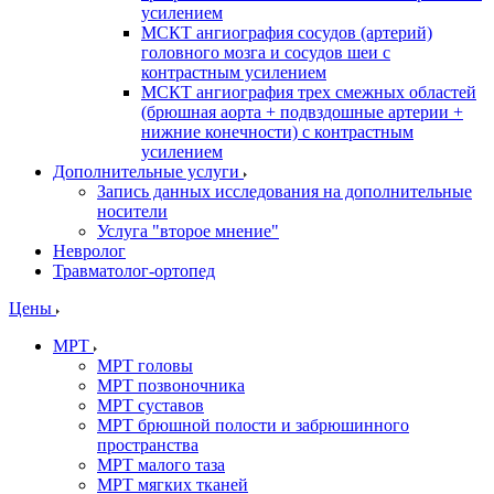
усилением
МСКТ ангиография сосудов (артерий)
головного мозга и сосудов шеи с
контрастным усилением
МСКТ ангиография трех смежных областей
(брюшная аорта + подвздошные артерии +
нижние конечности) с контрастным
усилением
Дополнительные услуги
Запись данных исследования на дополнительные
носители
Услуга "второе мнение"
Невролог
Травматолог-ортопед
Цены
МРТ
МРТ головы
МРТ позвоночника
МРТ суставов
МРТ брюшной полости и забрюшинного
пространства
МРТ малого таза
МРТ мягких тканей