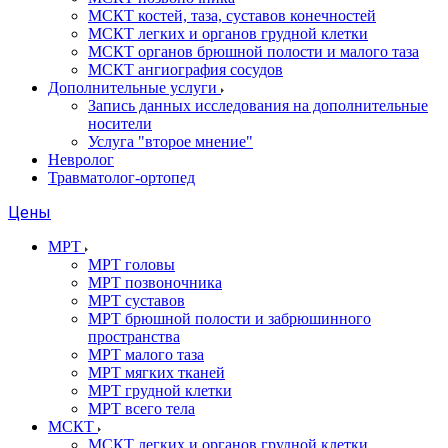
МСКТ костей, таза, суставов конечностей
МСКТ легких и органов грудной клетки
МСКТ органов брюшной полости и малого таза
МСКТ ангиография сосудов
Дополнительные услуги
Запись данных исследования на дополнительные
носители
Услуга "второе мнение"
Невролог
Травматолог-ортопед
Цены
МРТ
МРТ головы
МРТ позвоночника
МРТ суставов
МРТ брюшной полости и забрюшинного
пространства
МРТ малого таза
МРТ мягких тканей
МРТ грудной клетки
МРТ всего тела
МСКТ
МСКТ легких и органов грудной клетки