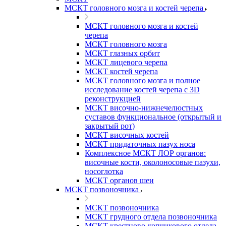
МСКТ головного мозга и костей черепа
МСКТ головного мозга и костей
черепа
МСКТ головного мозга
МСКТ глазных орбит
МСКТ лицевого черепа
МСКТ костей черепа
МСКТ головного мозга и полное
исследование костей черепа с 3D
реконструкцией
МСКТ височно-нижнечелюстных
суставов функциональное (открытый и
закрытый рот)
МСКТ височных костей
МСКТ придаточных пазух носа
Комплексное МСКТ ЛОР органов:
височные кости, околоносовые пазухи,
носоглотка
МСКТ органов шеи
МСКТ позвоночника
МСКТ позвоночника
МСКТ грудного отдела позвоночника
МСКТ крестцово-копчикового отдела