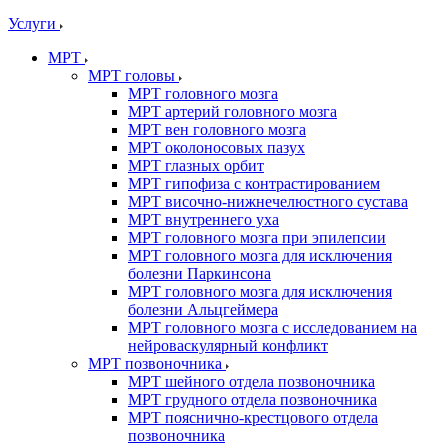
Услуги
МРТ
МРТ головы
МРТ головного мозга
МРТ артерий головного мозга
МРТ вен головного мозга
МРТ околоносовых пазух
МРТ глазных орбит
МРТ гипофиза с контрастированием
МРТ височно-нижнечелюстного сустава
МРТ внутреннего уха
МРТ головного мозга при эпилепсии
МРТ головного мозга для исключения
болезни Паркинсона
МРТ головного мозга для исключения
болезни Альцгеймера
МРТ головного мозга с исследованием на
нейроваскулярный конфликт
МРТ позвоночника
МРТ шейного отдела позвоночника
МРТ грудного отдела позвоночника
МРТ пояснично-крестцового отдела
позвоночника