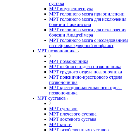
сустава
МРТ внутреннего уха
МРТ головного мозга при эпилепсии
МРТ головного мозга для исключения
болезни Паркинсона
МРТ головного мозга для исключения
болезни Альцгеймера
МРТ головного мозга с исследованием
на нейроваскулярный конфликт
МРТ позвоночника
МРТ позвоночника
МРТ шейного отдела позвоночника
МРТ грудного отдела позвоночника
МРТ пояснично-крестцового отдела
позвоночника
МРТ крестцово-копчикового отдела
позвоночника
МРТ суставов
МРТ суставов
МРТ плечевого сустава
МРТ локтевого сустава
МРТ кисти
МРТ тазобедренных суставов