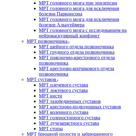
МРТ головного мозга при эпилепсии
МРТ головного мозга для исключения
болезни Паркинсона
МРТ головного мозга для исключения
болезни Альцгеймера
МРТ головного мозга с исследованием на
нейроваскулярный конфликт
МРТ позвоночника
МРТ шейного отдела позвоночника
МРТ грудного отдела позвоночника
МРТ пояснично-крестцового отдела
позвоночника
МРТ крестцово-копчикового отдела
позвоночника
МРТ суставов
МРТ плечевого сустава
МРТ локтевого сустава
МРТ кисти
МРТ тазобедренных суставов
МРТ крестцово-подвздошных суставов
МРТ коленного сустава
МРТ голеностопного сустава
МРТ лучезапястного сустава
МРТ стопы
МРТ брюшной полости и забрюшинного