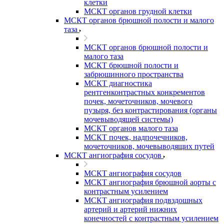
клетки
МСКТ органов грудной клетки
МСКТ органов брюшной полости и малого
таза
МСКТ органов брюшной полости и
малого таза
МСКТ брюшной полости и
забрюшинного пространства
МСКТ диагностика
рентгенконтрастных конкрементов
почек, мочеточников, мочевого
пузыря, без контрастирования (органы
мочевыводящей системы)
МСКТ органов малого таза
МСКТ почек, надпочечников,
мочеточников, мочевыводящих путей
МСКТ ангиография сосудов
МСКТ ангиография сосудов
МСКТ ангиография брюшной аорты с
контрастным усилением
МСКТ ангиография подвздошных
артерий и артерий нижних
конечностей с контрастным усилением