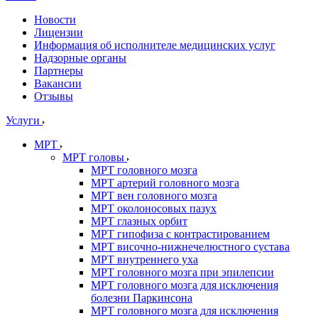
Новости
Лицензии
Информация об исполнителе медицинских услуг
Надзорные органы
Партнеры
Вакансии
Отзывы
Услуги
МРТ
МРТ головы
МРТ головного мозга
МРТ артерий головного мозга
МРТ вен головного мозга
МРТ околоносовых пазух
МРТ глазных орбит
МРТ гипофиза с контрастированием
МРТ височно-нижнечелюстного сустава
МРТ внутреннего уха
МРТ головного мозга при эпилепсии
МРТ головного мозга для исключения
болезни Паркинсона
МРТ головного мозга для исключения