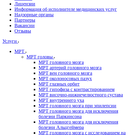
Лицензии
Информация об исполнителе медицинских услуг
Надзорные органы
Партнеры
Вакансии
Отзывы
Услуги
МРТ
МРТ головы
МРТ головного мозга
МРТ артерий головного мозга
МРТ вен головного мозга
МРТ околоносовых пазух
МРТ глазных орбит
МРТ гипофиза с контрастированием
МРТ височно-нижнечелюстного сустава
МРТ внутреннего уха
МРТ головного мозга при эпилепсии
МРТ головного мозга для исключения
болезни Паркинсона
МРТ головного мозга для исключения
болезни Альцгеймера
МРТ головного мозга с исследованием на