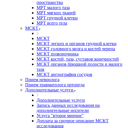
пространства
МРТ малого таза
МРТ мягких тканей
МРТ грудной клетки
МРТ всего тела
МСКТ
МСКТ
МСКТ легких и органов грудной клетки
МСКТ головного мозга и костей черепа
МСКТ позвоночника
МСКТ костей, таза, суставов конечностей
МСКТ органов брюшной полости и малого
таза
МСКТ ангиография сосудов
Прием невролога
Прием травматолога ортопеда
Дополнительные услуги
Дополнительные услуги
Запись данных исследования на
дополнительные носители
Услуга "второе мнение"
Доплата за срочное описание МСКТ
исследования