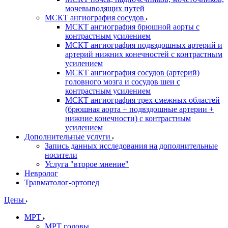
мочевыводящих путей
МСКТ ангиография сосудов
МСКТ ангиография брюшной аорты с
контрастным усилением
МСКТ ангиография подвздошных артерий и
артерий нижних конечностей с контрастным
усилением
МСКТ ангиография сосудов (артерий)
головного мозга и сосудов шеи с
контрастным усилением
МСКТ ангиография трех смежных областей
(брюшная аорта + подвздошные артерии +
нижние конечности) с контрастным
усилением
Дополнительные услуги
Запись данных исследования на дополнительные
носители
Услуга "второе мнение"
Невролог
Травматолог-ортопед
Цены
МРТ
МРТ головы