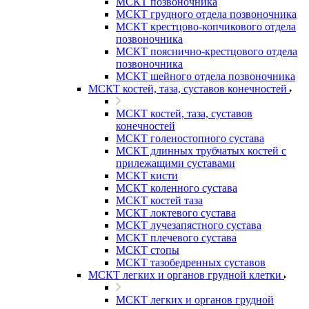
МСКТ позвоночника
МСКТ грудного отдела позвоночника
МСКТ крестцово-копчикового отдела
позвоночника
МСКТ пояснично-крестцового отдела
позвоночника
МСКТ шейного отдела позвоночника
МСКТ костей, таза, суставов конечностей
МСКТ костей, таза, суставов
конечностей
МСКТ голеностопного сустава
МСКТ длинных трубчатых костей с
прилежащими суставами
МСКТ кисти
МСКТ коленного сустава
МСКТ костей таза
МСКТ локтевого сустава
МСКТ лучезапястного сустава
МСКТ плечевого сустава
МСКТ стопы
МСКТ тазобедренных суставов
МСКТ легких и органов грудной клетки
МСКТ легких и органов грудной