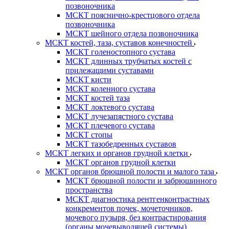
позвоночника
МСКТ пояснично-крестцового отдела
позвоночника
МСКТ шейного отдела позвоночника
МСКТ костей, таза, суставов конечностей
МСКТ голеностопного сустава
МСКТ длинных трубчатых костей с
прилежащими суставами
МСКТ кисти
МСКТ коленного сустава
МСКТ костей таза
МСКТ локтевого сустава
МСКТ лучезапястного сустава
МСКТ плечевого сустава
МСКТ стопы
МСКТ тазобедренных суставов
МСКТ легких и органов грудной клетки
МСКТ органов грудной клетки
МСКТ органов брюшной полости и малого таза
МСКТ брюшной полости и забрюшинного
пространства
МСКТ диагностика рентгенконтрастных
конкрементов почек, мочеточников,
мочевого пузыря, без контрастирования
(органы мочевыводящей системы)