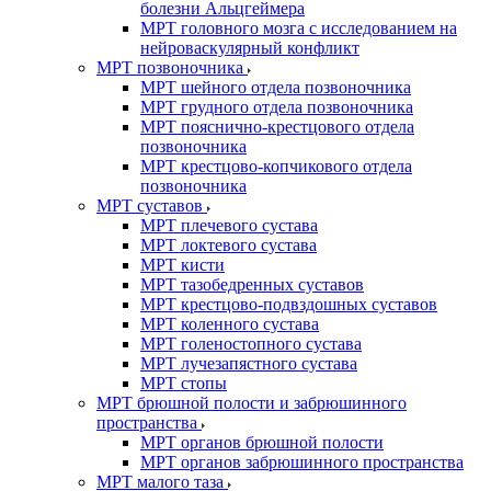
болезни Альцгеймера
МРТ головного мозга с исследованием на
нейроваскулярный конфликт
МРТ позвоночника
МРТ шейного отдела позвоночника
МРТ грудного отдела позвоночника
МРТ пояснично-крестцового отдела
позвоночника
МРТ крестцово-копчикового отдела
позвоночника
МРТ суставов
МРТ плечевого сустава
МРТ локтевого сустава
МРТ кисти
МРТ тазобедренных суставов
МРТ крестцово-подвздошных суставов
МРТ коленного сустава
МРТ голеностопного сустава
МРТ лучезапястного сустава
МРТ стопы
МРТ брюшной полости и забрюшинного
пространства
МРТ органов брюшной полости
МРТ органов забрюшинного пространства
МРТ малого таза