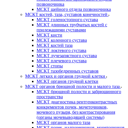
позвоночника
МСКТ шейного отдела позвоночника
МСКТ костей, таза, суставов конечностей
МСКТ голеностопного сустава
МСКТ длинных трубчатых костей с
прилежащими суставами
МСКТ кисти
МСКТ коленного сустава
МСКТ костей таза
МСКТ локтевого сустава
МСКТ лучезапястного сустава
МСКТ плечевого сустава
МСКТ стопы
МСКТ тазобедренных суставов
МСКТ легких и органов грудной клетки
МСКТ органов грудной клетки
МСКТ органов брюшной полости и малого таза
МСКТ брюшной полости и забрюшинного
пространства
МСКТ диагностика рентгенконтрастных
конкрементов почек, мочеточников,
мочевого пузыря, без контрастирования
(органы мочевыводящей системы)
МСКТ органов малого таза
МСКТ почек, надпочечников, мочеточников,