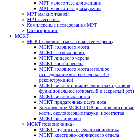
МРТ малого таза для женщин
МРТ малого таза для мужчин
МРТ мягких тканей
МРТ всего тела
Комплексные исследования МРТ
Онкоскрининг
МСКТ
МСКТ головного мозга и костей черепа
МСКТ головного мозга
МСКТ глазных орбит
МСКТ лицевого черепа
МСКТ костей черепа
МСКТ головного мозга и полное
исследование костей черепа с 3D
реконструкцией
МСКТ височно-нижнечелюстных суставов
функциональное (открытый и закрытый рот)
МСКТ височных костей
МСКТ придаточных пазух носа
Комплексное МСКТ ЛОР органов: височные
кости, околоносовые пазухи, носоглотка
МСКТ органов шеи
МСКТ позвоночника
МСКТ грудного отдела позвоночника
МСКТ крестцово-копчикового отдела