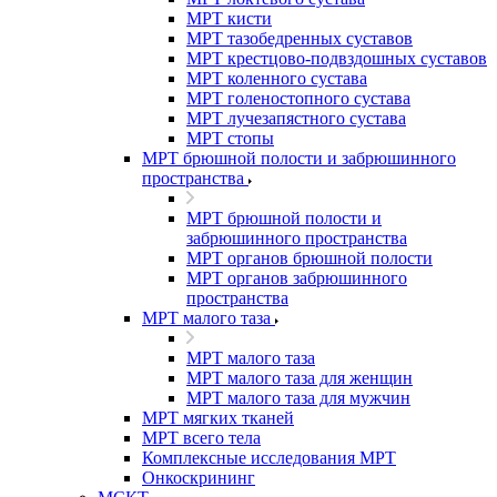
МРТ кисти
МРТ тазобедренных суставов
МРТ крестцово-подвздошных суставов
МРТ коленного сустава
МРТ голеностопного сустава
МРТ лучезапястного сустава
МРТ стопы
МРТ брюшной полости и забрюшинного
пространства
МРТ брюшной полости и
забрюшинного пространства
МРТ органов брюшной полости
МРТ органов забрюшинного
пространства
МРТ малого таза
МРТ малого таза
МРТ малого таза для женщин
МРТ малого таза для мужчин
МРТ мягких тканей
МРТ всего тела
Комплексные исследования МРТ
Онкоскрининг