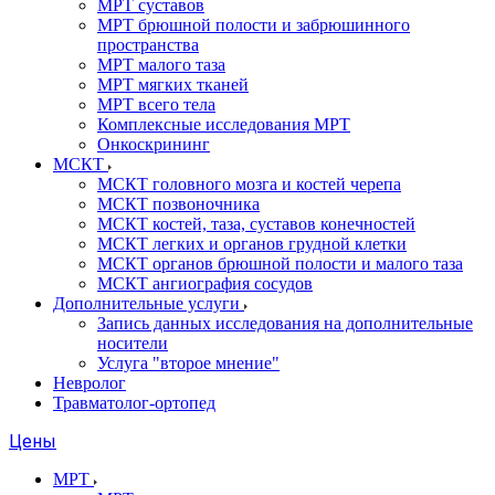
МРТ суставов
МРТ брюшной полости и забрюшинного
пространства
МРТ малого таза
МРТ мягких тканей
МРТ всего тела
Комплексные исследования МРТ
Онкоскрининг
МСКТ
МСКТ головного мозга и костей черепа
МСКТ позвоночника
МСКТ костей, таза, суставов конечностей
МСКТ легких и органов грудной клетки
МСКТ органов брюшной полости и малого таза
МСКТ ангиография сосудов
Дополнительные услуги
Запись данных исследования на дополнительные
носители
Услуга "второе мнение"
Невролог
Травматолог-ортопед
Цены
МРТ