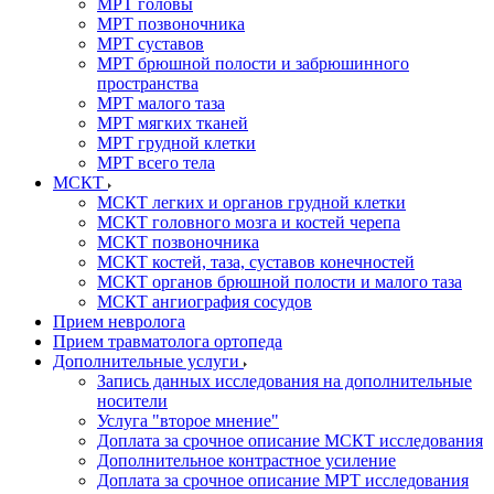
МРТ головы
МРТ позвоночника
МРТ суставов
МРТ брюшной полости и забрюшинного
пространства
МРТ малого таза
МРТ мягких тканей
МРТ грудной клетки
МРТ всего тела
МСКТ
МСКТ легких и органов грудной клетки
МСКТ головного мозга и костей черепа
МСКТ позвоночника
МСКТ костей, таза, суставов конечностей
МСКТ органов брюшной полости и малого таза
МСКТ ангиография сосудов
Прием невролога
Прием травматолога ортопеда
Дополнительные услуги
Запись данных исследования на дополнительные
носители
Услуга "второе мнение"
Доплата за срочное описание МСКТ исследования
Дополнительное контрастное усиление
Доплата за срочное описание МРТ исследования