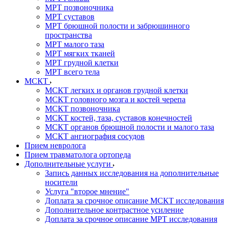
МРТ позвоночника
МРТ суставов
МРТ брюшной полости и забрюшинного
пространства
МРТ малого таза
МРТ мягких тканей
МРТ грудной клетки
МРТ всего тела
МСКТ
МСКТ легких и органов грудной клетки
МСКТ головного мозга и костей черепа
МСКТ позвоночника
МСКТ костей, таза, суставов конечностей
МСКТ органов брюшной полости и малого таза
МСКТ ангиография сосудов
Прием невролога
Прием травматолога ортопеда
Дополнительные услуги
Запись данных исследования на дополнительные
носители
Услуга "второе мнение"
Доплата за срочное описание МСКТ исследования
Дополнительное контрастное усиление
Доплата за срочное описание МРТ исследования