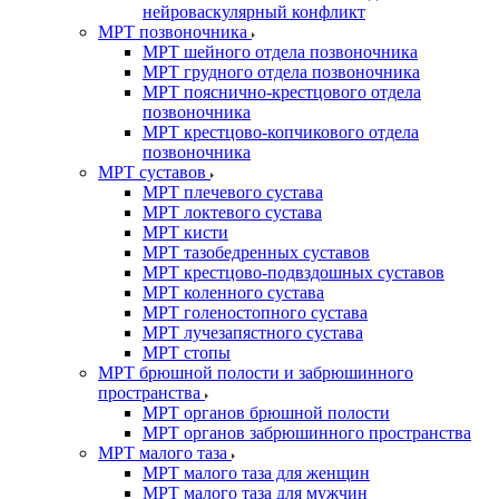
нейроваскулярный конфликт
МРТ позвоночника
МРТ шейного отдела позвоночника
МРТ грудного отдела позвоночника
МРТ пояснично-крестцового отдела
позвоночника
МРТ крестцово-копчикового отдела
позвоночника
МРТ суставов
МРТ плечевого сустава
МРТ локтевого сустава
МРТ кисти
МРТ тазобедренных суставов
МРТ крестцово-подвздошных суставов
МРТ коленного сустава
МРТ голеностопного сустава
МРТ лучезапястного сустава
МРТ стопы
МРТ брюшной полости и забрюшинного
пространства
МРТ органов брюшной полости
МРТ органов забрюшинного пространства
МРТ малого таза
МРТ малого таза для женщин
МРТ малого таза для мужчин