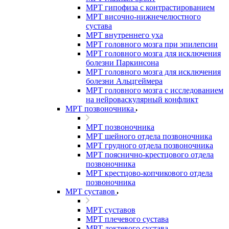
МРТ гипофиза с контрастированием
МРТ височно-нижнечелюстного
сустава
МРТ внутреннего уха
МРТ головного мозга при эпилепсии
МРТ головного мозга для исключения
болезни Паркинсона
МРТ головного мозга для исключения
болезни Альцгеймера
МРТ головного мозга с исследованием
на нейроваскулярный конфликт
МРТ позвоночника
МРТ позвоночника
МРТ шейного отдела позвоночника
МРТ грудного отдела позвоночника
МРТ пояснично-крестцового отдела
позвоночника
МРТ крестцово-копчикового отдела
позвоночника
МРТ суставов
МРТ суставов
МРТ плечевого сустава
МРТ локтевого сустава