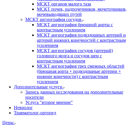
МСКТ органов малого таза
МСКТ почек, надпочечников, мочеточников,
мочевыводящих путей
МСКТ ангиография сосудов
МСКТ ангиография брюшной аорты с
контрастным усилением
МСКТ ангиография подвздошных артерий и
артерий нижних конечностей с контрастным
усилением
МСКТ ангиография сосудов (артерий)
головного мозга и сосудов шеи с
контрастным усилением
МСКТ ангиография трех смежных областей
(брюшная аорта + подвздошные артерии +
нижние конечности) с контрастным
усилением
Дополнительные услуги
Запись данных исследования на дополнительные
носители
Услуга "второе мнение"
Невролог
Травматолог-ортопед
Цены