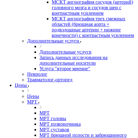
МСКТ ангиография сосудов (артерий)
головного мозга и сосудов шеи с
контрастным усилением
МСКТ ангиография трех смежных
областей (брюшная аорта +
подвздошные артерии + нижние
конечности) с контрастным усилением
Дополнительные услуги
Дополнительные услуги
Запись данных исследования на
дополнительные носители
Услуга "второе мнение"
Невролог
Травматолог-ортопед
Цены
Цены
МРТ
МРТ
МРТ головы
МРТ позвоночника
МРТ суставов
МРТ брюшной полости и забрюшинного