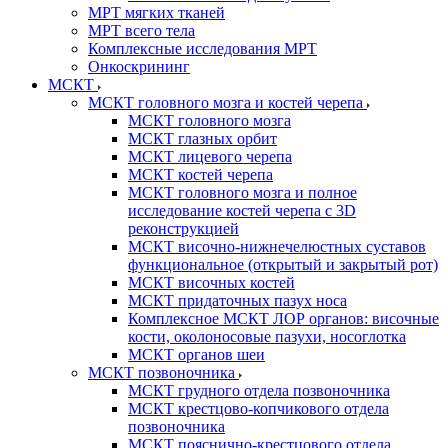
МРТ мягких тканей
МРТ всего тела
Комплексные исследования МРТ
Онкоскрининг
МСКТ
МСКТ головного мозга и костей черепа
МСКТ головного мозга
МСКТ глазных орбит
МСКТ лицевого черепа
МСКТ костей черепа
МСКТ головного мозга и полное
исследование костей черепа с 3D
реконструкцией
МСКТ височно-нижнечелюстных суставов
функциональное (открытый и закрытый рот)
МСКТ височных костей
МСКТ придаточных пазух носа
Комплексное МСКТ ЛОР органов: височные
кости, околоносовые пазухи, носоглотка
МСКТ органов шеи
МСКТ позвоночника
МСКТ грудного отдела позвоночника
МСКТ крестцово-копчикового отдела
позвоночника
МСКТ пояснично-крестцового отдела