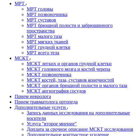
МРТ
МРТ головы
МРТ позвоночника
МРТ суставов
МРТ брюшной полости и забрюшинного
пространства
МРТ малого таза
МРТ мягких тканей
МРТ грудной клетки
МРТ всего тела
МСКТ
МСКТ легких и органов грудной клетки
МСКТ головного мозга и костей черепа
МСКТ позвоночника
МСКТ костей, таза, суставов конечностей
МСКТ органов брюшной полости и малого таза
МСКТ ангиография сосудов
Прием невролога
Прием травматолога ортопеда
Дополнительные услуги
Запись данных исследования на дополнительные
носители
Услуга "второе мнение"
Доплата за срочное описание МСКТ исследования
Дополнительное контрастное усиление