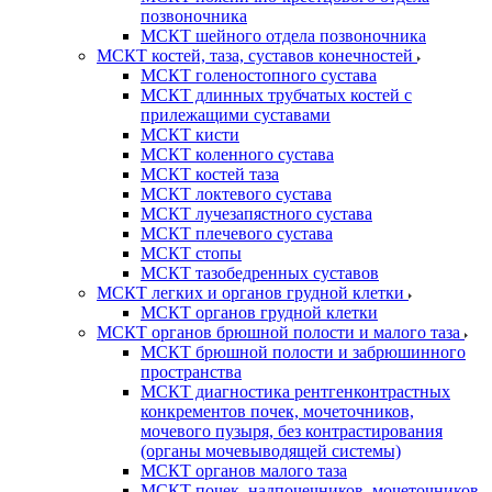
позвоночника
МСКТ шейного отдела позвоночника
МСКТ костей, таза, суставов конечностей
МСКТ голеностопного сустава
МСКТ длинных трубчатых костей с
прилежащими суставами
МСКТ кисти
МСКТ коленного сустава
МСКТ костей таза
МСКТ локтевого сустава
МСКТ лучезапястного сустава
МСКТ плечевого сустава
МСКТ стопы
МСКТ тазобедренных суставов
МСКТ легких и органов грудной клетки
МСКТ органов грудной клетки
МСКТ органов брюшной полости и малого таза
МСКТ брюшной полости и забрюшинного
пространства
МСКТ диагностика рентгенконтрастных
конкрементов почек, мочеточников,
мочевого пузыря, без контрастирования
(органы мочевыводящей системы)
МСКТ органов малого таза
МСКТ почек, надпочечников, мочеточников,