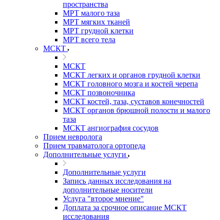
пространства
МРТ малого таза
МРТ мягких тканей
МРТ грудной клетки
МРТ всего тела
МСКТ
МСКТ
МСКТ легких и органов грудной клетки
МСКТ головного мозга и костей черепа
МСКТ позвоночника
МСКТ костей, таза, суставов конечностей
МСКТ органов брюшной полости и малого
таза
МСКТ ангиография сосудов
Прием невролога
Прием травматолога ортопеда
Дополнительные услуги
Дополнительные услуги
Запись данных исследования на
дополнительные носители
Услуга "второе мнение"
Доплата за срочное описание МСКТ
исследования