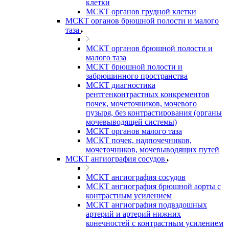
клетки
МСКТ органов грудной клетки
МСКТ органов брюшной полости и малого
таза
МСКТ органов брюшной полости и
малого таза
МСКТ брюшной полости и
забрюшинного пространства
МСКТ диагностика
рентгенконтрастных конкрементов
почек, мочеточников, мочевого
пузыря, без контрастирования (органы
мочевыводящей системы)
МСКТ органов малого таза
МСКТ почек, надпочечников,
мочеточников, мочевыводящих путей
МСКТ ангиография сосудов
МСКТ ангиография сосудов
МСКТ ангиография брюшной аорты с
контрастным усилением
МСКТ ангиография подвздошных
артерий и артерий нижних
конечностей с контрастным усилением