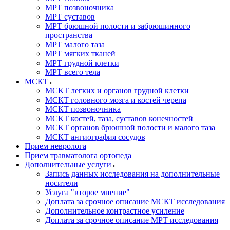
МРТ позвоночника
МРТ суставов
МРТ брюшной полости и забрюшинного
пространства
МРТ малого таза
МРТ мягких тканей
МРТ грудной клетки
МРТ всего тела
МСКТ
МСКТ легких и органов грудной клетки
МСКТ головного мозга и костей черепа
МСКТ позвоночника
МСКТ костей, таза, суставов конечностей
МСКТ органов брюшной полости и малого таза
МСКТ ангиография сосудов
Прием невролога
Прием травматолога ортопеда
Дополнительные услуги
Запись данных исследования на дополнительные
носители
Услуга "второе мнение"
Доплата за срочное описание МСКТ исследования
Дополнительное контрастное усиление
Доплата за срочное описание МРТ исследования