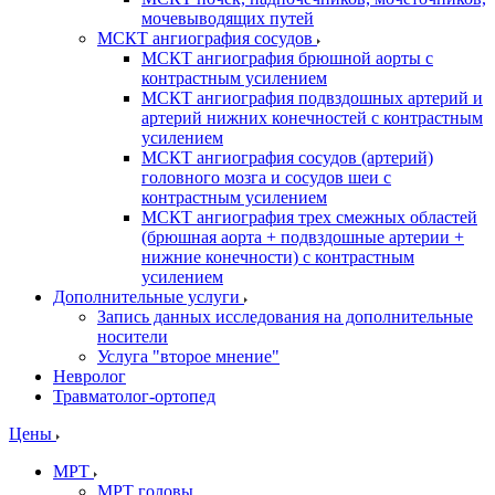
мочевыводящих путей
МСКТ ангиография сосудов
МСКТ ангиография брюшной аорты с
контрастным усилением
МСКТ ангиография подвздошных артерий и
артерий нижних конечностей с контрастным
усилением
МСКТ ангиография сосудов (артерий)
головного мозга и сосудов шеи с
контрастным усилением
МСКТ ангиография трех смежных областей
(брюшная аорта + подвздошные артерии +
нижние конечности) с контрастным
усилением
Дополнительные услуги
Запись данных исследования на дополнительные
носители
Услуга "второе мнение"
Невролог
Травматолог-ортопед
Цены
МРТ
МРТ головы