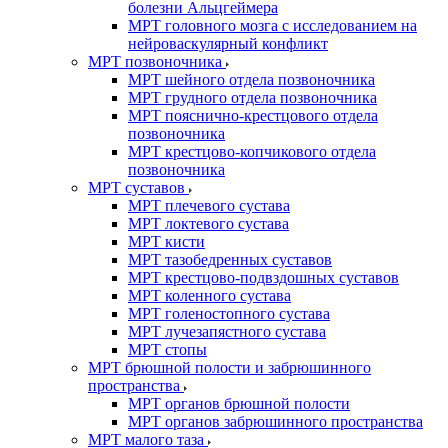
болезни Альцгеймера
МРТ головного мозга с исследованием на
нейроваскулярный конфликт
МРТ позвоночника
МРТ шейного отдела позвоночника
МРТ грудного отдела позвоночника
МРТ пояснично-крестцового отдела
позвоночника
МРТ крестцово-копчикового отдела
позвоночника
МРТ суставов
МРТ плечевого сустава
МРТ локтевого сустава
МРТ кисти
МРТ тазобедренных суставов
МРТ крестцово-подвздошных суставов
МРТ коленного сустава
МРТ голеностопного сустава
МРТ лучезапястного сустава
МРТ стопы
МРТ брюшной полости и забрюшинного
пространства
МРТ органов брюшной полости
МРТ органов забрюшинного пространства
МРТ малого таза