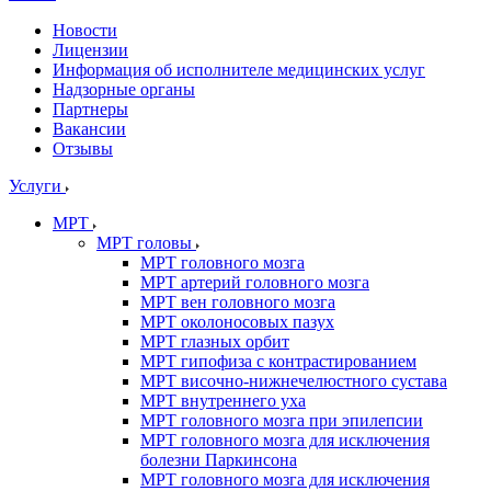
Новости
Лицензии
Информация об исполнителе медицинских услуг
Надзорные органы
Партнеры
Вакансии
Отзывы
Услуги
МРТ
МРТ головы
МРТ головного мозга
МРТ артерий головного мозга
МРТ вен головного мозга
МРТ околоносовых пазух
МРТ глазных орбит
МРТ гипофиза с контрастированием
МРТ височно-нижнечелюстного сустава
МРТ внутреннего уха
МРТ головного мозга при эпилепсии
МРТ головного мозга для исключения
болезни Паркинсона
МРТ головного мозга для исключения