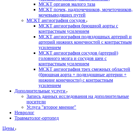
МСКТ органов малого таза
МСКТ почек, надпочечников, мочеточников,
мочевыводящих путей
МСКТ ангиография сосудов
МСКТ ангиография брюшной аорты с
контрастным усилением
МСКТ ангиография подвздошных артерий и
артерий нижних конечностей с контрастным
усилением
МСКТ ангиография сосудов (артерий)
головного мозга и сосудов шеи с
контрастным усилением
МСКТ ангиография трех смежных областей
(брюшная аорта + подвздошные артерии +
нижние конечности) с контрастным
усилением
Дополнительные услуги
Запись данных исследования на дополнительные
носители
Услуга "второе мнение"
Невролог
Травматолог-ортопед
Цены