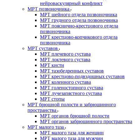
нейроваскулярный конфликт
МРТ позвоночника
МРТ шейного отдела позвоночника
МРТ грудного отдела позвоночника
МРТ пояснично-крестцового отдела
позвоночника
МРТ крестцово-копчикового отдела
позвоночника
МРТ суставов
МРТ плечевого сустава
МРТ локтевого сустава
МРТ кисти
МРТ тазобедренных суставов
МРТ крестцово-подвздошных суставов
МРТ коленного сустава
МРТ голеностопного сустава
МРТ лучезапястного сустава
МРТ стопы
МРТ брюшной полости и забрюшинного
пространства
МРТ органов брюшной полости
МРТ органов забрюшинного пространства
МРТ малого таза
МРТ малого таза для женщин
МРТ малого таза для мужчин