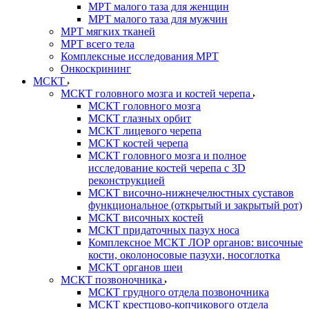
МРТ малого таза для женщин
МРТ малого таза для мужчин
МРТ мягких тканей
МРТ всего тела
Комплексные исследования МРТ
Онкоскрининг
МСКТ
МСКТ головного мозга и костей черепа
МСКТ головного мозга
МСКТ глазных орбит
МСКТ лицевого черепа
МСКТ костей черепа
МСКТ головного мозга и полное
исследование костей черепа с 3D
реконструкцией
МСКТ височно-нижнечелюстных суставов
функциональное (открытый и закрытый рот)
МСКТ височных костей
МСКТ придаточных пазух носа
Комплексное МСКТ ЛОР органов: височные
кости, околоносовые пазухи, носоглотка
МСКТ органов шеи
МСКТ позвоночника
МСКТ грудного отдела позвоночника
МСКТ крестцово-копчикового отдела