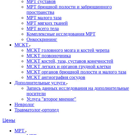
МРТ суставов
МРТ брюшной полости и забрюшинного
пространства
МРТ малого таза
МРТ мягких тканей
МРТ всего тела
Комплексные исследования МРТ
Онкоскрининг
МСКТ
МСКТ головного мозга и костей черепа
МСКТ позвоночника
МСКТ костей, таза, суставов конечностей
МСКТ легких и органов грудной клетки
МСКТ органов брюшной полости и малого таза
МСКТ ангиография сосудов
Дополнительные услуги
Запись данных исследования на дополнительные
носители
Услуга "второе мнение"
Невролог
Травматолог-ортопед
Цены
МРТ