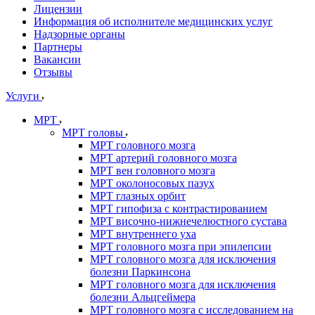
Лицензии
Информация об исполнителе медицинских услуг
Надзорные органы
Партнеры
Вакансии
Отзывы
Услуги
МРТ
МРТ головы
МРТ головного мозга
МРТ артерий головного мозга
МРТ вен головного мозга
МРТ околоносовых пазух
МРТ глазных орбит
МРТ гипофиза с контрастированием
МРТ височно-нижнечелюстного сустава
МРТ внутреннего уха
МРТ головного мозга при эпилепсии
МРТ головного мозга для исключения
болезни Паркинсона
МРТ головного мозга для исключения
болезни Альцгеймера
МРТ головного мозга с исследованием на