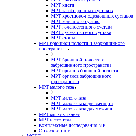
МРТ кисти
МРТ тазобедренных суставов
МРТ крестцово-подвздошных суставов
МРТ коленного сустава
МРТ голеностопного сустава
МРТ лучезапястного сустава
МРТ стопы
МРТ брюшной полости и забрюшинного
пространства
МРТ брюшной полости и
забрюшинного пространства
МРТ органов брюшной полости
МРТ органов забрюшинного
пространства
МРТ малого таза
МРТ малого таза
МРТ малого таза для женщин
МРТ малого таза для мужчин
МРТ мягких тканей
МРТ всего тела
Комплексные исследования МРТ
Онкоскрининг