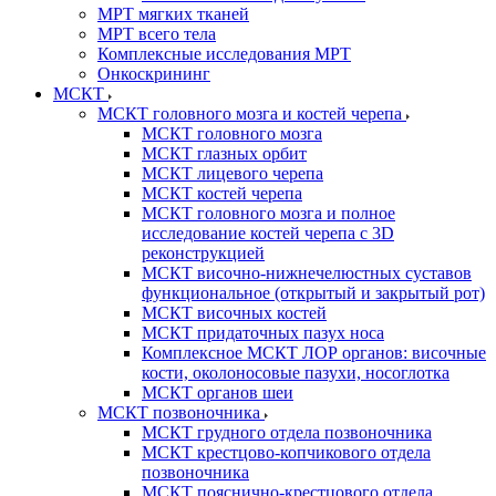
МРТ мягких тканей
МРТ всего тела
Комплексные исследования МРТ
Онкоскрининг
МСКТ
МСКТ головного мозга и костей черепа
МСКТ головного мозга
МСКТ глазных орбит
МСКТ лицевого черепа
МСКТ костей черепа
МСКТ головного мозга и полное
исследование костей черепа с 3D
реконструкцией
МСКТ височно-нижнечелюстных суставов
функциональное (открытый и закрытый рот)
МСКТ височных костей
МСКТ придаточных пазух носа
Комплексное МСКТ ЛОР органов: височные
кости, околоносовые пазухи, носоглотка
МСКТ органов шеи
МСКТ позвоночника
МСКТ грудного отдела позвоночника
МСКТ крестцово-копчикового отдела
позвоночника
МСКТ пояснично-крестцового отдела