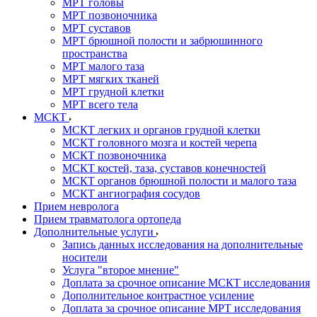
МРТ головы
МРТ позвоночника
МРТ суставов
МРТ брюшной полости и забрюшинного
пространства
МРТ малого таза
МРТ мягких тканей
МРТ грудной клетки
МРТ всего тела
МСКТ
МСКТ легких и органов грудной клетки
МСКТ головного мозга и костей черепа
МСКТ позвоночника
МСКТ костей, таза, суставов конечностей
МСКТ органов брюшной полости и малого таза
МСКТ ангиография сосудов
Прием невролога
Прием травматолога ортопеда
Дополнительные услуги
Запись данных исследования на дополнительные
носители
Услуга "второе мнение"
Доплата за срочное описание МСКТ исследования
Дополнительное контрастное усиление
Доплата за срочное описание МРТ исследования