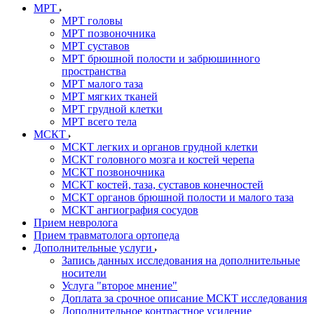
МРТ
МРТ головы
МРТ позвоночника
МРТ суставов
МРТ брюшной полости и забрюшинного
пространства
МРТ малого таза
МРТ мягких тканей
МРТ грудной клетки
МРТ всего тела
МСКТ
МСКТ легких и органов грудной клетки
МСКТ головного мозга и костей черепа
МСКТ позвоночника
МСКТ костей, таза, суставов конечностей
МСКТ органов брюшной полости и малого таза
МСКТ ангиография сосудов
Прием невролога
Прием травматолога ортопеда
Дополнительные услуги
Запись данных исследования на дополнительные
носители
Услуга "второе мнение"
Доплата за срочное описание МСКТ исследования
Дополнительное контрастное усиление