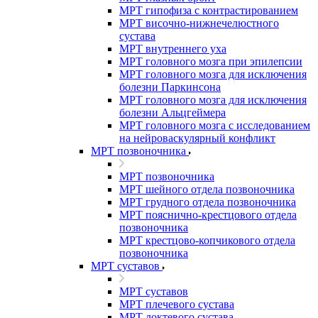
МРТ гипофиза с контрастированием
МРТ височно-нижнечелюстного
сустава
МРТ внутреннего уха
МРТ головного мозга при эпилепсии
МРТ головного мозга для исключения
болезни Паркинсона
МРТ головного мозга для исключения
болезни Альцгеймера
МРТ головного мозга с исследованием
на нейроваскулярный конфликт
МРТ позвоночника
МРТ позвоночника
МРТ шейного отдела позвоночника
МРТ грудного отдела позвоночника
МРТ пояснично-крестцового отдела
позвоночника
МРТ крестцово-копчикового отдела
позвоночника
МРТ суставов
МРТ суставов
МРТ плечевого сустава
МРТ локтевого сустава