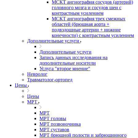
МСКТ ангиография сосудов (артерий)
головного мозга и сосудов шеи с
контрастным усилением
МСКТ ангиография трех смежных
областей (брюшная аорта +
подвздошные артерии + нижние
конечности) с контрастным усилением
Дополнительные услуги
Дополнительные услуги
Запись данных исследования на
дополнительные носители
Услуга "второе мнение"
Невролог
Травматолог-ортопед
Цены
Цены
МРТ
МРТ
МРТ головы
МРТ позвоночника
МРТ суставов
МРТ брюшной полости и забрюшинного