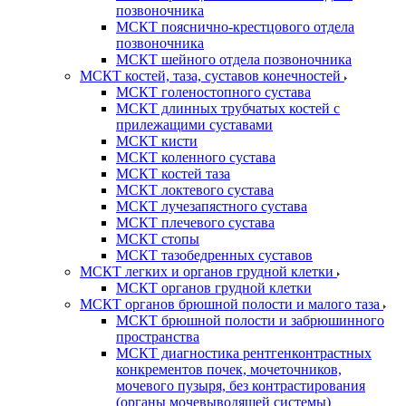
позвоночника
МСКТ пояснично-крестцового отдела
позвоночника
МСКТ шейного отдела позвоночника
МСКТ костей, таза, суставов конечностей
МСКТ голеностопного сустава
МСКТ длинных трубчатых костей с
прилежащими суставами
МСКТ кисти
МСКТ коленного сустава
МСКТ костей таза
МСКТ локтевого сустава
МСКТ лучезапястного сустава
МСКТ плечевого сустава
МСКТ стопы
МСКТ тазобедренных суставов
МСКТ легких и органов грудной клетки
МСКТ органов грудной клетки
МСКТ органов брюшной полости и малого таза
МСКТ брюшной полости и забрюшинного
пространства
МСКТ диагностика рентгенконтрастных
конкрементов почек, мочеточников,
мочевого пузыря, без контрастирования
(органы мочевыводящей системы)