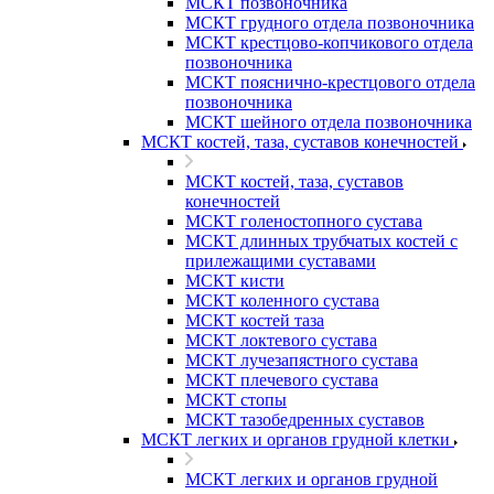
МСКТ позвоночника
МСКТ грудного отдела позвоночника
МСКТ крестцово-копчикового отдела
позвоночника
МСКТ пояснично-крестцового отдела
позвоночника
МСКТ шейного отдела позвоночника
МСКТ костей, таза, суставов конечностей
МСКТ костей, таза, суставов
конечностей
МСКТ голеностопного сустава
МСКТ длинных трубчатых костей с
прилежащими суставами
МСКТ кисти
МСКТ коленного сустава
МСКТ костей таза
МСКТ локтевого сустава
МСКТ лучезапястного сустава
МСКТ плечевого сустава
МСКТ стопы
МСКТ тазобедренных суставов
МСКТ легких и органов грудной клетки
МСКТ легких и органов грудной